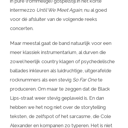
in pure (rommelige) gospelstijl in het korte
intermezzo
Until We Meet Again
, nu al goed
voor dé afsluiter van de volgende reeks
concerten.
Maar meestal gaat de band natuurlijk voor een
meer klassiek instrumentarium, al durven die
zowel heerlijk country klagen of psychedelische
ballades inkleuren als luidruchtige, uitgerafelde
rocknummers als een stevig
So Far One
te
produceren. Om maar te zeggen dat de Black
Lips-straat weer stevig geplaveid is. En dan
hebben we het nog niet over de storytelling
teksten, de zelfspot of het sarcasme, die Cole
Alexander en kompanen zo typeren. Het is niet