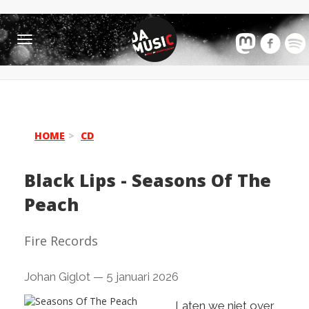
Toggle
navigation
HOME
CD
Black Lips
-
Seasons Of The
Peach
Fire Records
Johan Giglot
—
5 januari 2026
Laten we niet over