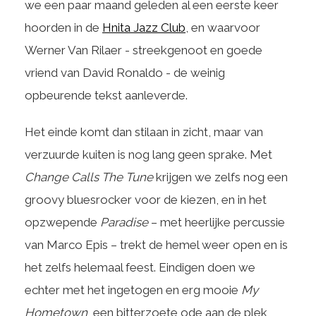
we een paar maand geleden al een eerste keer
hoorden in de
Hnita Jazz Club
, en waarvoor
Werner Van Rilaer - streekgenoot en goede
vriend van David Ronaldo - de weinig
opbeurende tekst aanleverde.
Het einde komt dan stilaan in zicht, maar van
verzuurde kuiten is nog lang geen sprake. Met
Change Calls The Tune
krijgen we zelfs nog een
groovy bluesrocker voor de kiezen, en in het
opzwepende
Paradise
– met heerlijke percussie
van Marco Epis – trekt de hemel weer open en is
het zelfs helemaal feest. Eindigen doen we
echter met het ingetogen en erg mooie
My
Hometown
, een bitterzoete ode aan de plek