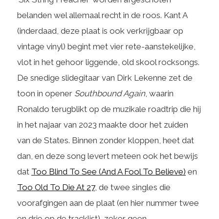
belanden wel allemaal recht in de roos. Kant A
(inderdaad, deze plaat is ook verkrijgbaar op
vintage vinyl) begint met vier rete-aanstekelijke,
vlot in het gehoor liggende, old skool rocksongs.
De snedige slidegitaar van Dirk Lekenne zet de
toon in opener
Southbound Again
, waarin
Ronaldo terugblikt op de muzikale roadtrip die hij
in het najaar van 2023 maakte door het zuiden
van de States. Binnen zonder kloppen, heet dat
dan, en deze song levert meteen ook het bewijs
dat
Too Blind To See (And A Fool To Believe)
en
Too Old To Die At 27
, de twee singles die
voorafgingen aan de plaat (en hier nummer twee
en drie op de tracklist), zeker geen