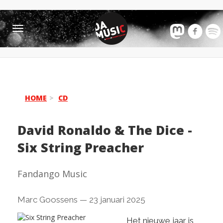
Toggle
navigation
HOME
CD
David Ronaldo & The Dice
-
Six String Preacher
Fandango Music
Marc Goossens
—
23 januari 2025
Het nieuwe jaar is