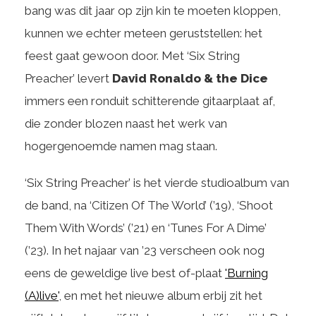
bang was dit jaar op zijn kin te moeten kloppen,
kunnen we echter meteen geruststellen: het
feest gaat gewoon door. Met ‘Six String
Preacher’ levert
David Ronaldo & the Dice
immers een ronduit schitterende gitaarplaat af,
die zonder blozen naast het werk van
hogergenoemde namen mag staan.
‘Six String Preacher’ is het vierde studioalbum van
de band, na ‘Citizen Of The World’ (’19), ‘Shoot
Them With Words’ (’21) en ‘Tunes For A Dime’
(’23). In het najaar van ’23 verscheen ook nog
eens de geweldige live best of-plaat
'Burning
(A)live'
, en met het nieuwe album erbij zit het